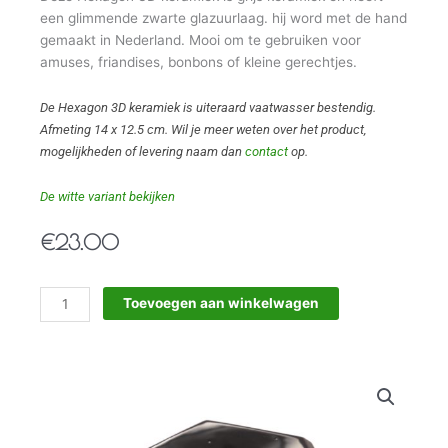
een glimmende zwarte glazuurlaag. hij word met de hand
gemaakt in Nederland. Mooi om te gebruiken voor
amuses, friandises, bonbons of kleine gerechtjes.
De Hexagon 3D keramiek is uiteraard vaatwasser bestendig.
Afmeting 14 x 12.5 cm. Wil je meer weten over het product,
mogelijkheden of levering naam dan
contact
op.
De witte variant bekijken
€
23.00
Hexagon
Toevoegen aan winkelwagen
3D
Keramiek
zwart
aantal