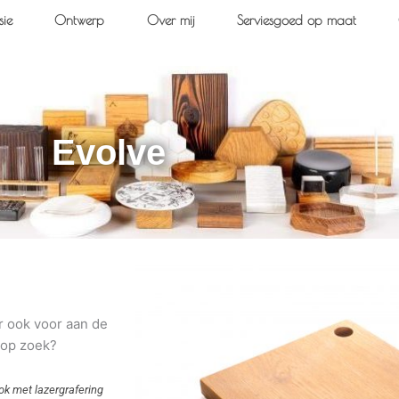
sie
Ontwerp
Over mij
Serviesgoed op maat
Evolve
r ook voor aan de
r op zoek?
Ook met lazergrafering