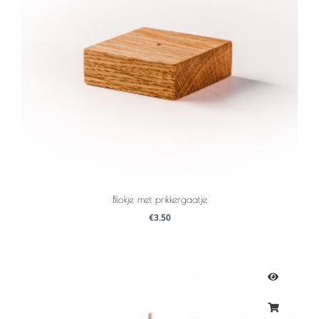
Blokje met prikkergaatje
€
3.50