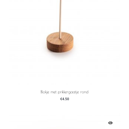
Blokje met prikkergaatje rond
€
4.50