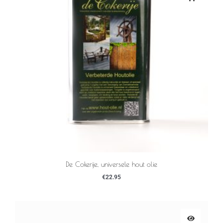
De Cokerije, universele hout olie
€
22.95