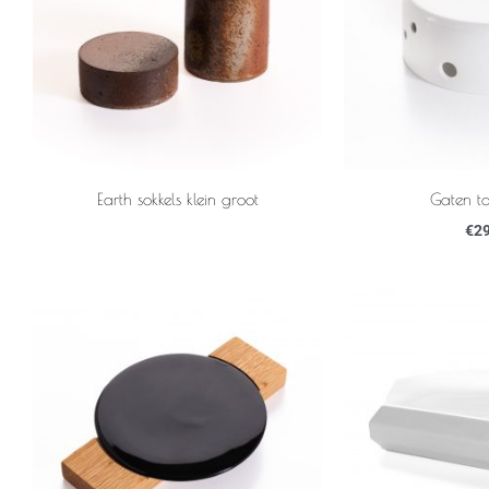
Earth sokkels klein groot
Gaten taf
€
29