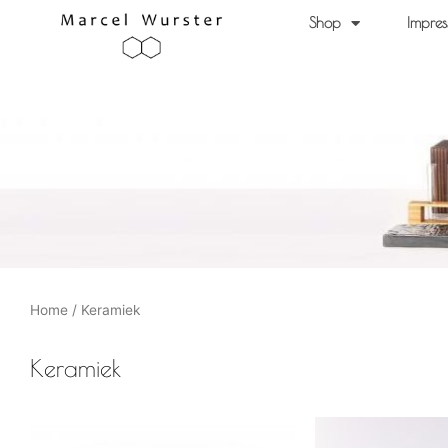
Ga
Shop
Impres
naar
de
inhoud
Home
/ Keramiek
Keramiek