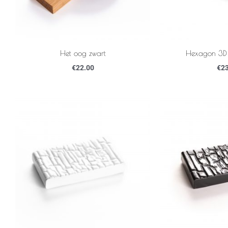
Het oog zwart
Hexagon 3D 
€
22.00
€
23