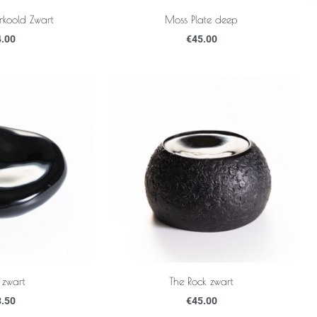
rkoold Zwart
Moss Plate deep
.00
€
45.00
 zwart
The Rock zwart
.50
€
45.00