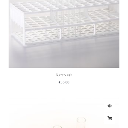
Buizen rek
€
35.00