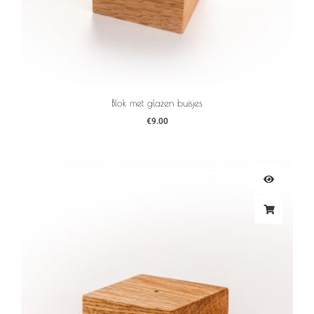
Blok met glazen buisjes
€
9.00