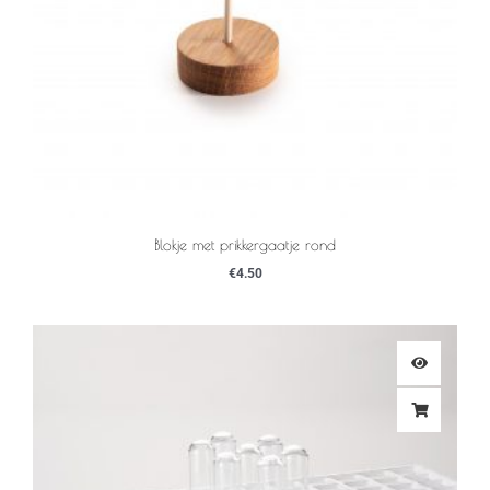
Blokje met prikkergaatje rond
€
4.50