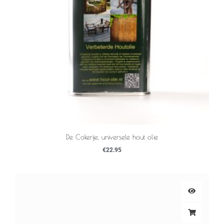
De Cokerije, universele hout olie
€
22.95