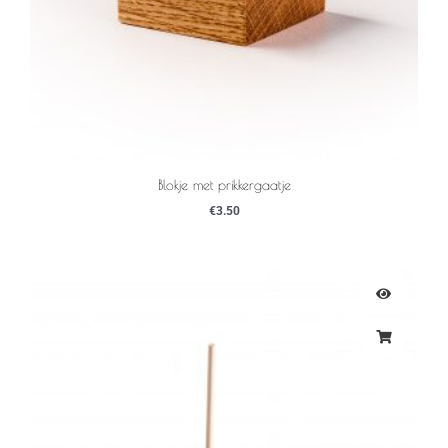
Blokje met prikkergaatje
€
3.50