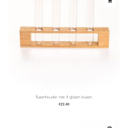
Buizenhouder met 4 glazen buizen
€
22.40