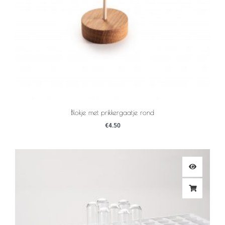
Blokje met prikkergaatje rond
€
4.50