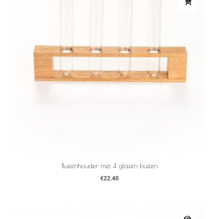
Buizenhouder met 4 glazen buizen
€
22.40