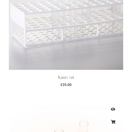
Buizen rek
€
35.00