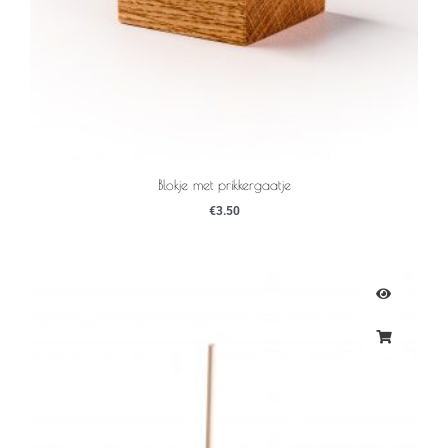
Blokje met prikkergaatje
€
3.50