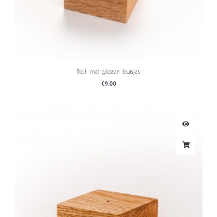
Blok met glazen buisjes
€
9.00