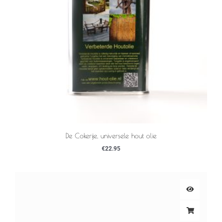
De Cokerije, universele hout olie
€
22.95